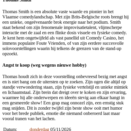
Thomas Smith is een absolute vaste waarde en pionier in het
Vlaamse comedylandschap. Met zijn Brits-Belgische roots brengt hij
een unieke, ongeëvenaarde brok energie naar het podium. Smith
staat bekend om zijn fenomenale improvisatietalent, vlijmscherpe
interactie met de zaal en een flinke dosis visuele en fysieke comedy.
Je kent hem ongetwijfeld als vast panellid uit Comedy Casino, het
immens populaire Foute Vrienden, of van zijn eerdere succesvolle
solovoorstellingen waarin hij telkens de grenzen van de stand-up
opzoekt.
Angst te koop (weg wegens nieuwe hobby)
Thomas houdt zich in deze voorstelling onbevreesd bezig met angst
en is niet bang om de uitersten op te zoeken. Zijn ogen die altijd op
standje verwondering staan, zijn fysieke vertelstijl en unieke mimiek
en lichaamstaal. Zijn brein dat dreigt over te koken en zijn ervaring,
waarmee hij alle onderwerpen en ideeën stevig aan elkaar hangt in
een gesmeerde show! Een grap mag onnozel zijn, een ernstig stuk
mag snijden. Dit is zonder twijfel zijn beste show ooit met humor
voor het brede publiek, emotie die niemand onberoerd laat maar
vooral tranen van het lachen.
Datum:
donderdag
05/11/2026