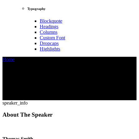
Typography
Blockquote
Headings
Columns
Custom Font
Dropcaps
Highlights
Home
>
Thomas Smith
speaker_info
About The Speaker
Thomas Smith