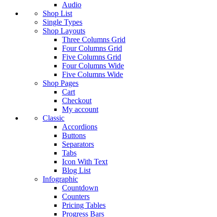
Audio
Shop List
Single Types
Shop Layouts
Three Columns Grid
Four Columns Grid
Five Columns Grid
Four Columns Wide
Five Columns Wide
Shop Pages
Cart
Checkout
My account
Classic
Accordions
Buttons
Separators
Tabs
Icon With Text
Blog List
Infographic
Countdown
Counters
Pricing Tables
Progress Bars