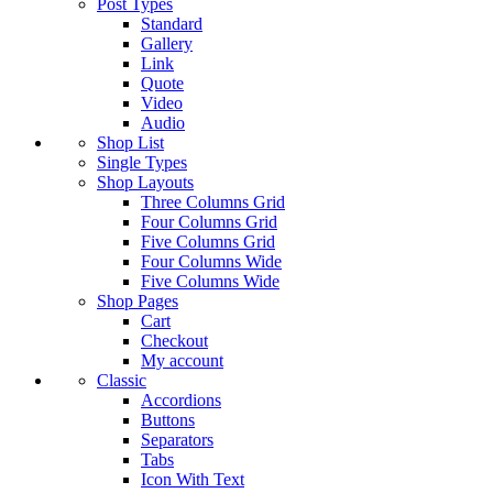
Post Types
Standard
Gallery
Link
Quote
Video
Audio
Shop List
Single Types
Shop Layouts
Three Columns Grid
Four Columns Grid
Five Columns Grid
Four Columns Wide
Five Columns Wide
Shop Pages
Cart
Checkout
My account
Classic
Accordions
Buttons
Separators
Tabs
Icon With Text